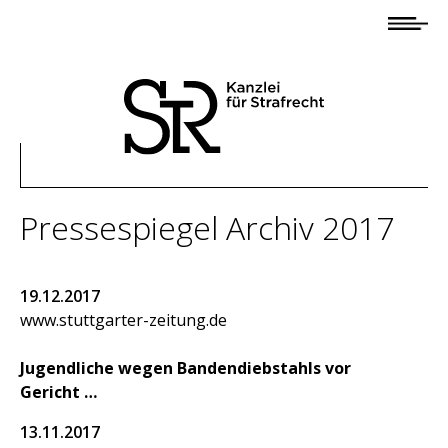
Startseite
Anwaltsteam
Andreas Baier
Olaf Panten
Christos Psaltiras
Pressespiegel Archiv 2017
Mona Hammerschmidt
Rebecca Baier
19.12.2017
Alexander Frhr.
www.stuttgarter-zeitung.de
von Malsen-Waldkirch
Jugendliche wegen Bandendiebstahls vor
Gericht
Information
Profil/Kompetenzen
13.11.2017