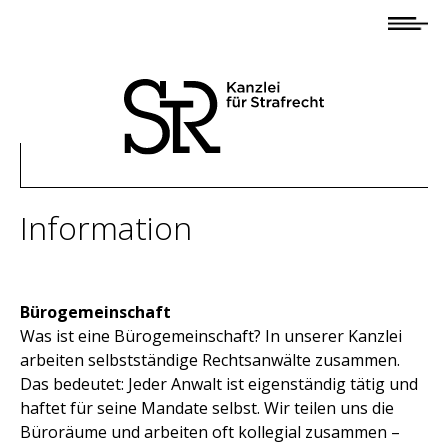
Startseite
Anwaltsteam
Andreas Baier
Olaf Panten
Christos Psaltiras
Information
Mona Hammerschmidt
Rebecca Baier
Bürogemeinschaft
Information
Was ist eine Bürogemeinschaft? In unserer Kanzlei
Profil/Kompetenzen
arbeiten selbstständige Rechtsanwälte zusammen.
Das bedeutet: Jeder Anwalt ist eigenständig tätig und
Kontakt
haftet für seine Mandate selbst. Wir teilen uns die
Pressespiegel
Büroräume und arbeiten oft kollegial zusammen –