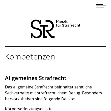
Startseite
Anwaltsteam
Andreas Baier
Olaf Panten
Christos Psaltiras
Kompetenzen
Mona Hammerschmidt
Rebecca Baier
Allgemeines Strafrecht
Alexander Frhr.
von Malsen-Waldkirch
Das allgemeine Strafrecht beinhaltet sämtliche
Sachverhalte mit strafrechtlichem Bezug. Besonders
hervorzuheben sind folgende Delikte:
Information
Profil/Kompetenzen
Körperverletzungsdelikte