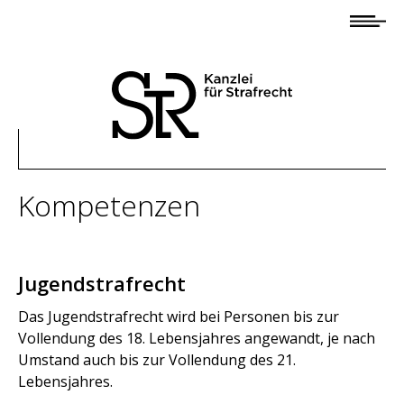
Startseite
Anwaltsteam
Andreas Baier
Olaf Panten
Christos Psaltiras
Kompetenzen
Mona Hammerschmidt
Rebecca Baier
Jugendstrafrecht
Alexander Frhr.
von Malsen-Waldkirch
Das Jugendstrafrecht wird bei Personen bis zur
Vollendung des 18. Lebensjahres angewandt, je nach
Umstand auch bis zur Vollendung des 21.
Information
Lebensjahres.
Profil/Kompetenzen